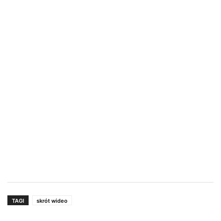
TAGI
skrót wideo