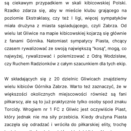
są ciekawym przypadkiem w skali kibicowskiej Polski.
Rzadko zdarza się, aby w mieście klubu grającego na
poziomie Ekstraklasy, czy też I ligi, więcej sympatyków
miała drużyna z miasta sąsiadującego, czyli Zabrza. Od
wielu lat Gliwice na mapie kibicowskiej kojarzą się głównie
z fanami Górnika. Natomiast sympatycy Piasta, chcący
czasem rywalizować ze swoją największą "kosą", mogą, co
najwyżej, rywalizować i polemizować z Odrą Wodzisław,
czy Ruchem Radzionków z całym szacunkiem dla tych ekip.
W składających się z 20 dzielnic Gliwicach znajdziemy
wielu kibiców Górnika Zabrze. Warto też zaznaczyć, że w
większości okolicznych miejscowości również są fani
piłkarscy, ale są to już praktycznie tylko osoby spod znaku
Torcidy. Wrogiem nr 1 FC z Gliwic jest oczywiście Piast,
który jednak nie ma siły przebicia. Kiedy drużyna Piasta
zaczęła się odradzać i wróciła do piłkarskiej elity, trochę