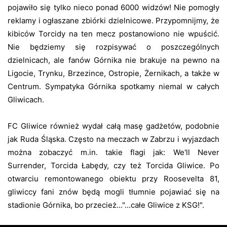
pojawiło się tylko nieco ponad 6000 widzów! Nie pomogły
reklamy i ogłaszane zbiórki dzielnicowe. Przypomnijmy, że
kibiców Torcidy na ten mecz postanowiono nie wpuścić.
Nie będziemy się rozpisywać o poszczególnych
dzielnicach, ale fanów Górnika nie brakuje na pewno na
Ligocie, Trynku, Brzezince, Ostropie, Żernikach, a także w
Centrum. Sympatyka Górnika spotkamy niemal w całych
Gliwicach.
FC Gliwice również wydał całą masę gadżetów, podobnie
jak Ruda Śląska. Często na meczach w Zabrzu i wyjazdach
można zobaczyć m.in. takie flagi jak: We'll Never
Surrender, Torcida Łabędy, czy też Torcida Gliwice. Po
otwarciu remontowanego obiektu przy Roosevelta 81,
gliwiccy fani znów będą mogli tłumnie pojawiać się na
stadionie Górnika, bo przecież..."...całe Gliwice z KSG!".