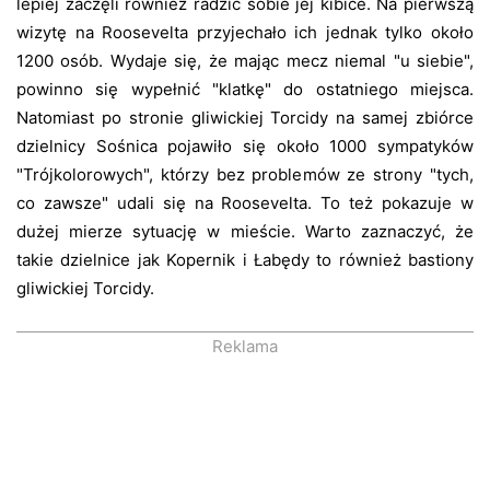
lepiej zaczęli również radzić sobie jej kibice. Na pierwszą
wizytę na Roosevelta przyjechało ich jednak tylko około
1200 osób. Wydaje się, że mając mecz niemal "u siebie",
powinno się wypełnić "klatkę" do ostatniego miejsca.
Natomiast po stronie gliwickiej Torcidy na samej zbiórce
dzielnicy Sośnica pojawiło się około 1000 sympatyków
"Trójkolorowych", którzy bez problemów ze strony "tych,
co zawsze" udali się na Roosevelta. To też pokazuje w
dużej mierze sytuację w mieście. Warto zaznaczyć, że
takie dzielnice jak Kopernik i Łabędy to również bastiony
gliwickiej Torcidy.