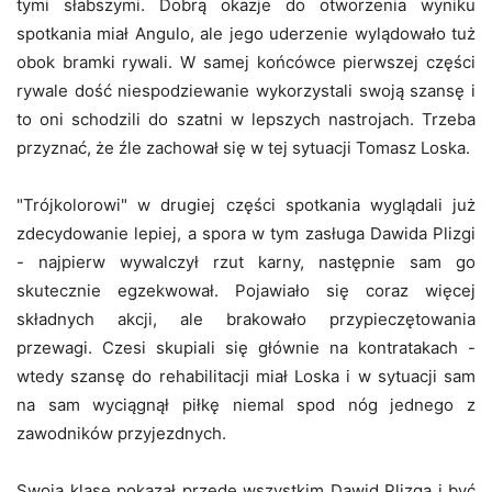
tymi słabszymi. Dobrą okazje do otworzenia wyniku
spotkania miał Angulo, ale jego uderzenie wylądowało tuż
obok bramki rywali. W samej końcówce pierwszej części
rywale dość niespodziewanie wykorzystali swoją szansę i
to oni schodzili do szatni w lepszych nastrojach. Trzeba
przyznać, że źle zachował się w tej sytuacji Tomasz Loska.
"Trójkolorowi" w drugiej części spotkania wyglądali już
zdecydowanie lepiej, a spora w tym zasługa Dawida Plizgi
- najpierw wywalczył rzut karny, następnie sam go
skutecznie egzekwował. Pojawiało się coraz więcej
składnych akcji, ale brakowało przypieczętowania
przewagi. Czesi skupiali się głównie na kontratakach -
wtedy szansę do rehabilitacji miał Loska i w sytuacji sam
na sam wyciągnął piłkę niemal spod nóg jednego z
zawodników przyjezdnych.
Swoją klasę pokazał przede wszystkim Dawid Plizga i być