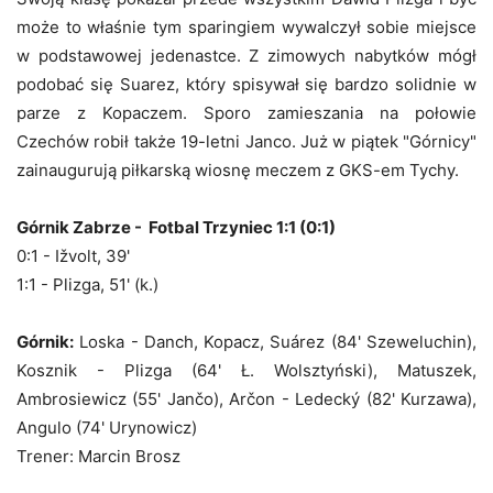
może to właśnie tym sparingiem wywalczył sobie miejsce
w podstawowej jedenastce. Z zimowych nabytków mógł
podobać się Suarez, który spisywał się bardzo solidnie w
parze z Kopaczem. Sporo zamieszania na połowie
Czechów robił także 19-letni Janco. Już w piątek "Górnicy"
zainaugurują piłkarską wiosnę meczem z GKS-em Tychy.
Górnik Zabrze - Fotbal Trzyniec 1:1 (0:1)
0:1 - Ižvolt, 39'
1:1 - Plizga, 51' (k.)
Górnik:
Loska - Danch, Kopacz, Suárez (84' Szeweluchin),
Kosznik - Plizga (64' Ł. Wolsztyński), Matuszek,
Ambrosiewicz (55' Jančo), Arčon - Ledecký (82' Kurzawa),
Angulo (74' Urynowicz)
Trener: Marcin Brosz