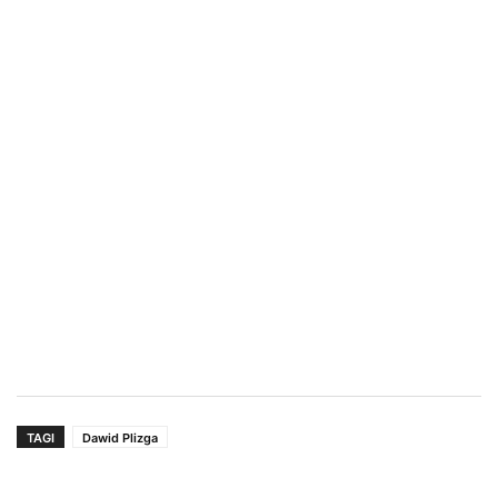
TAGI
Dawid Plizga