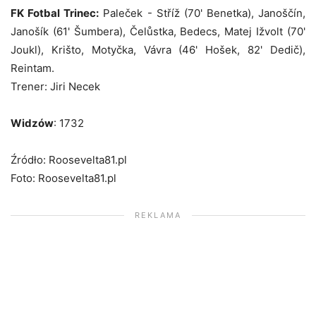
FK Fotbal Trinec:
Paleček - Stříž (70' Benetka), Janoščín,
Janošík (61' Šumbera), Čelůstka, Bedecs, Matej Ižvolt (70'
Joukl), Krišto, Motyčka, Vávra (46' Hošek, 82' Dedič),
Reintam.
Trener: Jiri Necek
Widzów
: 1732
Źródło: Roosevelta81.pl
Foto: Roosevelta81.pl
REKLAMA