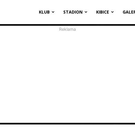
oosevelta
KLUB
STADION
KIBICE
GALE
1