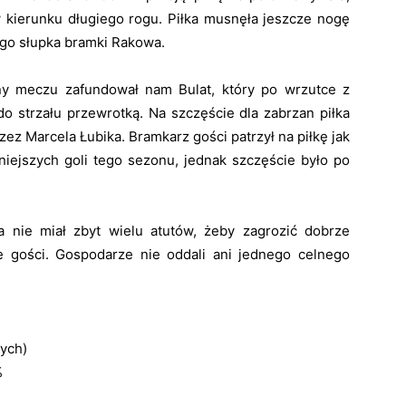
w kierunku długiego rogu. Piłka musnęła jeszcze nogę
ego słupka bramki Rakowa.
ny meczu zafundował nam Bulat, który po wrzutce z
do strzału przewrotką. Na szczęście dla zabrzan piłka
zez Marcela Łubika. Bramkarz gości patrzył na piłkę jak
niejszych goli tego sezonu, jednak szczęście było po
nie miał zbyt wielu atutów, żeby zagrozić dobrze
e gości. Gospodarze nie oddali ani jednego celnego
nych)
%