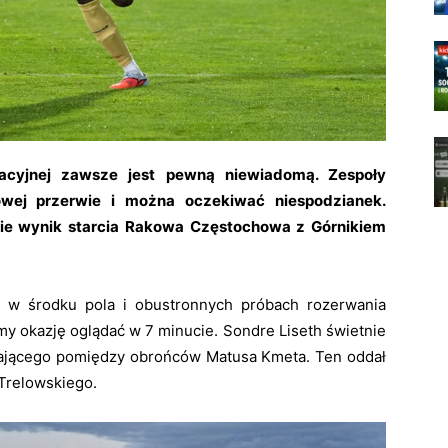
tacyjnej zawsze jest pewną niewiadomą. Zespoły
ej przerwie i można oczekiwać niespodzianek.
zie wynik starcia Rakowa Częstochowa z Górnikiem
i w środku pola i obustronnych próbach rozerwania
my okazję oglądać w 7 minucie. Sondre Liseth świetnie
egającego pomiędzy obrońców Matusa Kmeta. Ten oddał
 Trelowskiego.