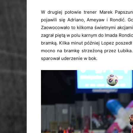
W drugiej połowie trener Marek Papszun
pojawili się Adriano, Ameyaw i Rondić. G
Zaowocowało to kilkoma świetnymi akcjami
zagrał piętą w polu karnym do Imada Rondi
bramką. Kilka minut później Lopez poszedł 
mocno na bramkę strzeżoną przez Łubika. 
sparował uderzenie w bok.