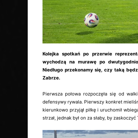
Kolejka spotkań po przerwie reprezen
wychodzą na murawę po dwutygodniow
Niedługo przekonamy się, czy taką będ
Zabrze.
Pierwsza połowa rozpoczęła się od walk
defensywy rywala. Pierwszy konkret mieliś
kierunkowo przyjął piłkę i uruchomił wbi
strzał, jednak był on za słaby, by zaskoczyć