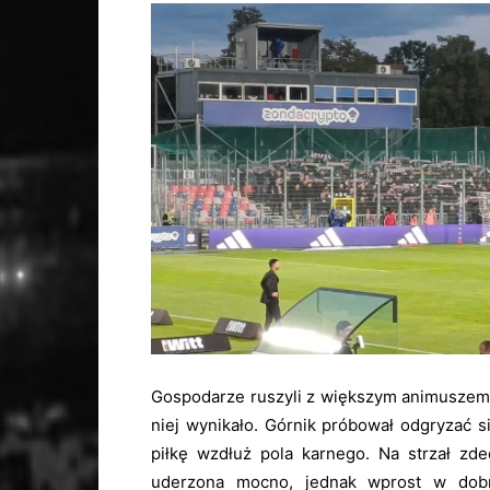
Gospodarze ruszyli z większym animuszem d
niej wynikało. Górnik próbował odgryzać s
piłkę wzdłuż pola karnego. Na strzał zd
uderzona mocno, jednak wprost w dobr