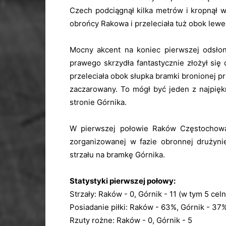
Czech podciągnął kilka metrów i kropnął 
obrońcy Rakowa i przeleciała tuż obok lew
Mocny akcent na koniec pierwszej odsło
prawego skrzydła fantastycznie złożył się 
przeleciała obok słupka bramki bronionej pr
zaczarowany. To mógł być jeden z najpięk
stronie Górnika.
W pierwszej połowie Raków Częstochowa 
zorganizowanej w fazie obronnej drużyni
strzału na bramkę Górnika.
Statystyki pierwszej połowy:
Strzały: Raków - 0, Górnik - 11 (w tym 5 cel
Posiadanie piłki: Raków - 63%, Górnik - 37
Rzuty rożne: Raków - 0, Górnik - 5