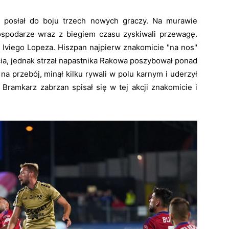
 posłał do boju trzech nowych graczy. Na murawie
ospodarze wraz z biegiem czasu zyskiwali przewagę.
 Iviego Lopeza. Hiszpan najpierw znakomicie "na nos"
cia, jednak strzał napastnika Rakowa poszybował ponad
na przebój, minął kilku rywali w polu karnym i uderzył
Bramkarz zabrzan spisał się w tej akcji znakomicie i