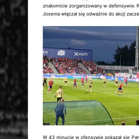
znakomicie zorganizowany w defensywie. Raf
Josema włączał się odważnie do akcji zacz
W 43 minucie w ofensywie pokazał się Patri