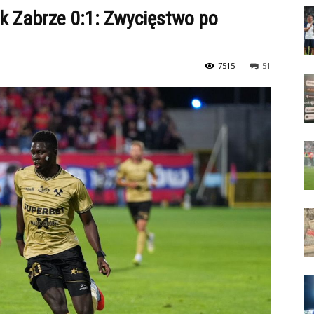
k Zabrze 0:1: Zwycięstwo po
7515
51