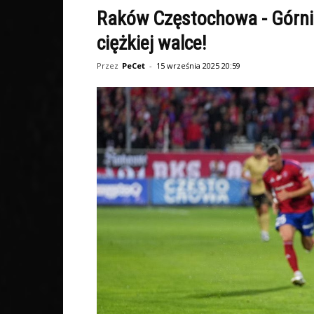
Raków Częstochowa - Górni
ciężkiej walce!
Przez
PeCet
-
15 września 2025 20:59