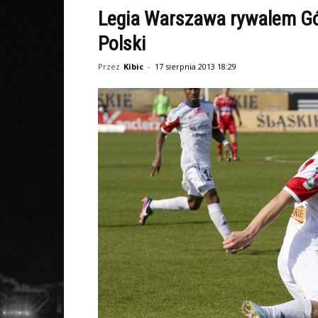
Legia Warszawa rywalem Gór
Polski
Przez
Kibic
-
17 sierpnia 2013 18:29