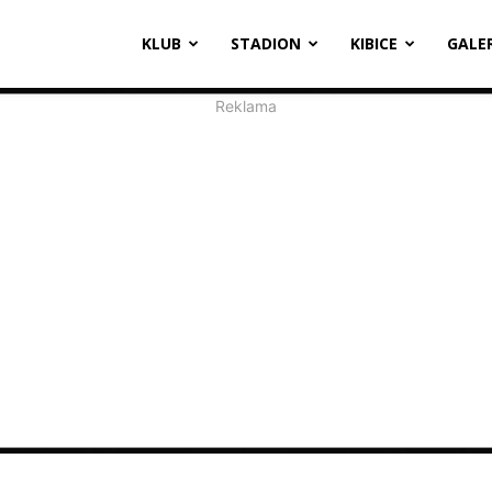
oosevelta
KLUB
STADION
KIBICE
GALE
1