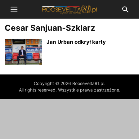
Cesar Sanjuan-Szklarz
Jan Urban odkrył karty
Copyright © 2026 Roosevelta81.pl.
All rights reserved. Wszystkie prawa zastrzeżone.