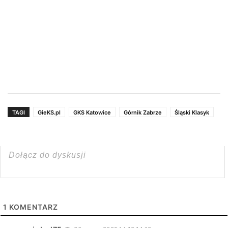
TAGI
GieKS.pl
GKS Katowice
Górnik Zabrze
Śląski Klasyk
1
KOMENTARZ