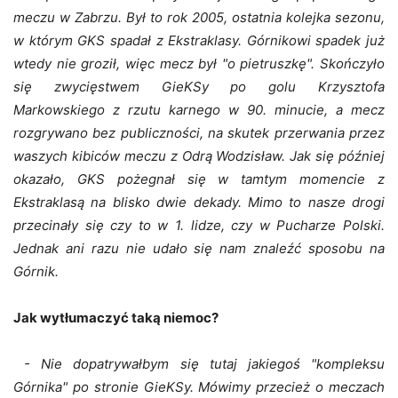
meczu w Zabrzu. Był to rok 2005, ostatnia kolejka sezonu,
w którym GKS spadał z Ekstraklasy. Górnikowi spadek już
wtedy nie groził, więc mecz był "o pietruszkę". Skończyło
się zwycięstwem GieKSy po golu Krzysztofa
Markowskiego z rzutu karnego w 90. minucie, a mecz
rozgrywano bez publiczności, na skutek przerwania przez
waszych kibiców meczu z Odrą Wodzisław. Jak się później
okazało, GKS pożegnał się w tamtym momencie z
Ekstraklasą na blisko dwie dekady. Mimo to nasze drogi
przecinały się czy to w 1. lidze, czy w Pucharze Polski.
Jednak ani razu nie udało się nam znaleźć sposobu na
Górnik.
Jak wytłumaczyć taką niemoc?
- Nie dopatrywałbym się tutaj jakiegoś "kompleksu
Górnika" po stronie GieKSy. Mówimy przecież o meczach