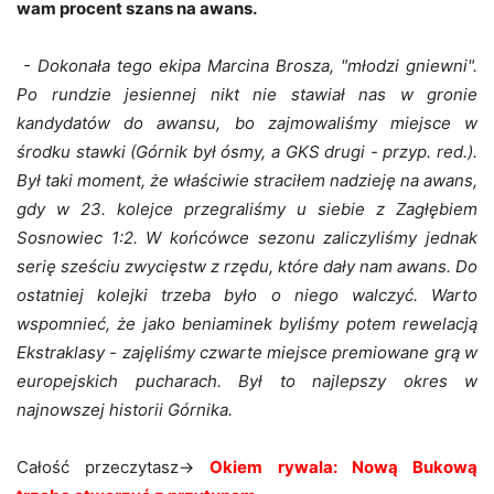
wam procent szans na awans.
- Dokonała tego ekipa Marcina Brosza, "młodzi gniewni".
Po rundzie jesiennej nikt nie stawiał nas w gronie
kandydatów do awansu, bo zajmowaliśmy miejsce w
środku stawki (Górnik był ósmy, a GKS drugi - przyp. red.).
Był taki moment, że właściwie straciłem nadzieję na awans,
gdy w 23. kolejce przegraliśmy u siebie z Zagłębiem
Sosnowiec 1:2. W końcówce sezonu zaliczyliśmy jednak
serię sześciu zwycięstw z rzędu, które dały nam awans. Do
ostatniej kolejki trzeba było o niego walczyć. Warto
wspomnieć, że jako beniaminek byliśmy potem rewelacją
Ekstraklasy - zajęliśmy czwarte miejsce premiowane grą w
europejskich pucharach. Był to najlepszy okres w
najnowszej historii Górnika.
Całość przeczytasz->
Okiem rywala: Nową Bukową