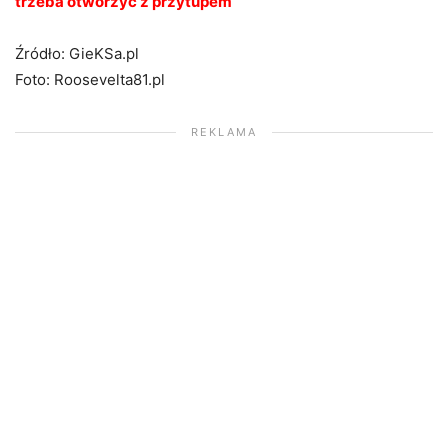
trzeba otworzyć z przytupem
Źródło: GieKSa.pl
Foto: Roosevelta81.pl
REKLAMA