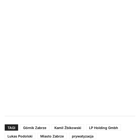
TAGI
Górnik Zabrze
Kamil Żbikowski
LP Holding Gmbh
Lukas Podolski
Miasto Zabrze
prywatyzacja