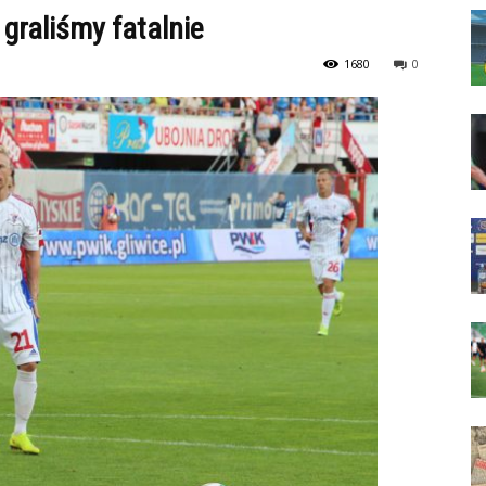
graliśmy fatalnie
1680
0