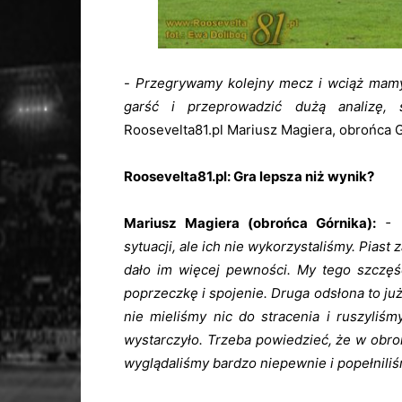
-
Przegrywamy kolejny mecz i wciąż mamy
garść i przeprowadzić dużą analizę,
Roosevelta81.pl Mariusz Mag
iera,
obrońca G
Roosevelta81.pl: Gra lepsza niż wynik?
Mariusz Magiera (obrońca Górnika):
- 
sytuacji, ale ich nie wykorzystaliśmy. Piast 
dało im więcej pewności. My tego szczęśc
poprzeczkę i spojenie. Druga odsłona to już
nie mieliśmy nic do stracenia i ruszyliśm
wystarczyło. Trzeba powiedzieć, że w obron
wyglądaliśmy bardzo niepewnie i popełnili