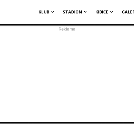
oosevelta
KLUB
STADION
KIBICE
GALE
1