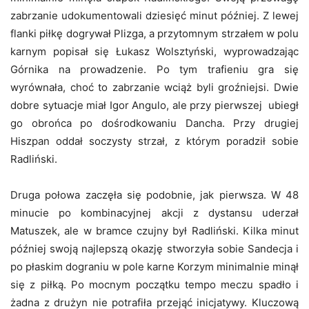
zabrzanie udokumentowali dziesięć minut później. Z lewej
flanki piłkę dogrywał Plizga, a przytomnym strzałem w polu
karnym popisał się Łukasz Wolsztyński, wyprowadzając
Górnika na prowadzenie. Po tym trafieniu gra się
wyrównała, choć to zabrzanie wciąż byli groźniejsi. Dwie
dobre sytuacje miał Igor Angulo, ale przy pierwszej ubiegł
go obrońca po dośrodkowaniu Dancha. Przy drugiej
Hiszpan oddał soczysty strzał, z którym poradził sobie
Radliński.
Druga połowa zaczęła się podobnie, jak pierwsza. W 48
minucie po kombinacyjnej akcji z dystansu uderzał
Matuszek, ale w bramce czujny był Radliński. Kilka minut
później swoją najlepszą okazję stworzyła sobie Sandecja i
po płaskim dograniu w pole karne Korzym minimalnie minął
się z piłką. Po mocnym początku tempo meczu spadło i
żadna z drużyn nie potrafiła przejąć inicjatywy. Kluczową