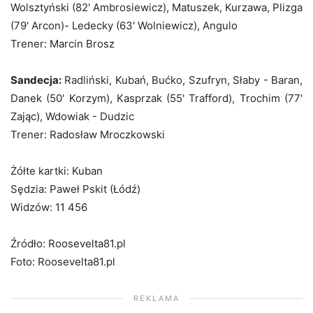
Wolsztyński (82' Ambrosiewicz), Matuszek, Kurzawa, Plizga
(79' Arcon)- Ledecky (63' Wolniewicz), Angulo
Trener: Marcin Brosz
Sandecja:
Radliński, Kubań, Bućko, Szufryn, Słaby - Baran,
Danek (50' Korzym), Kasprzak (55' Trafford), Trochim (77'
Zając), Wdowiak - Dudzic
Trener: Radosław Mroczkowski
Żółte kartki: Kuban
Sędzia: Paweł Pskit (Łódź)
Widzów: 11 456
Źródło: Roosevelta81.pl
Foto: Roosevelta81.pl
REKLAMA