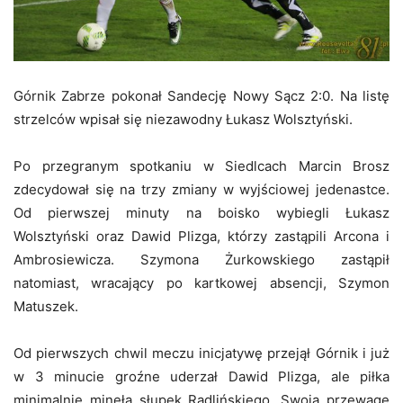
Górnik Zabrze pokonał Sandecję Nowy Sącz 2:0. Na listę
strzelców wpisał się niezawodny Łukasz Wolsztyński.
Po przegranym spotkaniu w Siedlcach Marcin Brosz
zdecydował się na trzy zmiany w wyjściowej jedenastce.
Od pierwszej minuty na boisko wybiegli Łukasz
Wolsztyński oraz Dawid Plizga, którzy zastąpili Arcona i
Ambrosiewicza. Szymona Żurkowskiego zastąpił
natomiast, wracający po kartkowej absencji, Szymon
Matuszek.
Od pierwszych chwil meczu inicjatywę przejął Górnik i już
w 3 minucie groźne uderzał Dawid Plizga, ale piłka
minimalnie minęła słupek Radlińskiego. Swoją przewagę