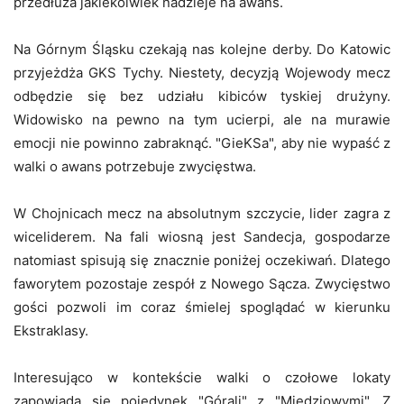
przedłuża jakiekolwiek nadzieje na awans.
Na Górnym Śląsku czekają nas kolejne derby. Do Katowic
przyjeżdża GKS Tychy. Niestety, decyzją Wojewody mecz
odbędzie się bez udziału kibiców tyskiej drużyny.
Widowisko na pewno na tym ucierpi, ale na murawie
emocji nie powinno zabraknąć. "GieKSa", aby nie wypaść z
walki o awans potrzebuje zwycięstwa.
W Chojnicach mecz na absolutnym szczycie, lider zagra z
wiceliderem. Na fali wiosną jest Sandecja, gospodarze
natomiast spisują się znacznie poniżej oczekiwań. Dlatego
faworytem pozostaje zespół z Nowego Sącza. Zwycięstwo
gości pozwoli im coraz śmielej spoglądać w kierunku
Ekstraklasy.
Interesująco w kontekście walki o czołowe lokaty
zapowiada się pojedynek "Górali" z "Miedziowymi". Z