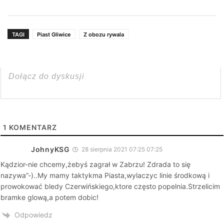
TAGI
Piast Gliwice
Z obozu rywala
1
KOMENTARZ
JohnyKSG
28 sierpnia 2021 07:25 07:25
Kądzior-nie chcemy,żebyś zagrał w Zabrzu! Zdrada to się
nazywa”-)..My mamy taktykma Piasta,wylaczyc linie środkową i
prowokować bledy Czerwińskiego,ktore często popelnia.Strzelicim
bramke glową,a potem dobic!
Odpowiedz