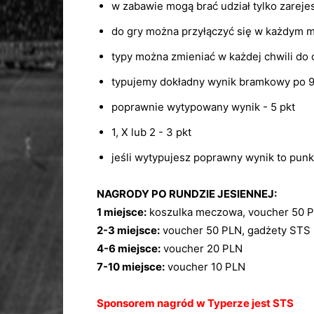
w zabawie mogą brać udział tylko zareje
do gry można przyłączyć się w każdym
typy można zmieniać w każdej chwili do
typujemy dokładny wynik bramkowy po 9
poprawnie wytypowany wynik - 5 pkt
1, X lub 2 - 3 pkt
jeśli wytypujesz poprawny wynik to pun
NAGRODY PO RUNDZIE JESIENNEJ:
1 miejsce:
koszulka meczowa, voucher 50 P
2-3 miejsce:
voucher 50 PLN, gadżety STS
4-6 miejsce:
voucher 20 PLN
7-10 miejsce:
voucher 10 PLN
Sponsorem nagród w Typerze jest STS