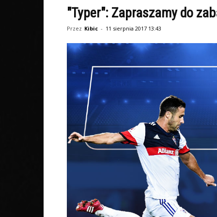
"Typer": Zapraszamy do zab
Przez
Kibic
-
11 sierpnia 2017 13:43