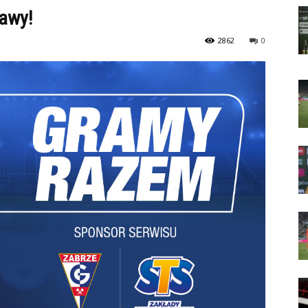
awy!
2862
0