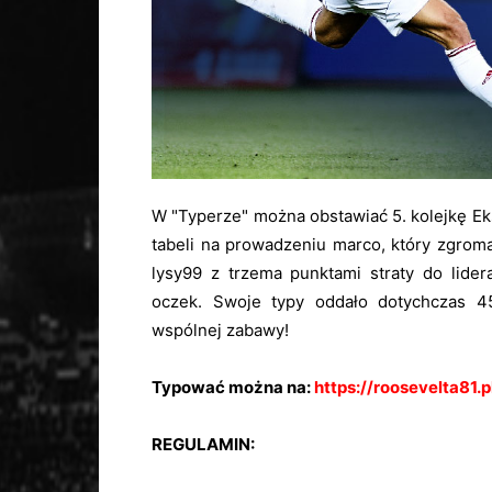
W "Typerze" można obstawiać 5. kolejkę Eks
tabeli na prowadzeniu marco, który zgrom
lysy99 z trzema punktami straty do lid
oczek. Swoje typy oddało dotychczas 4
wspólnej zabawy!
Typować można na:
https://roosevelta81.p
REGULAMIN: