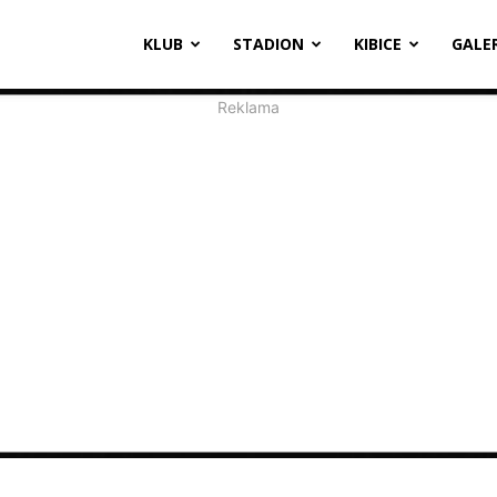
oosevelta
KLUB
STADION
KIBICE
GALE
1