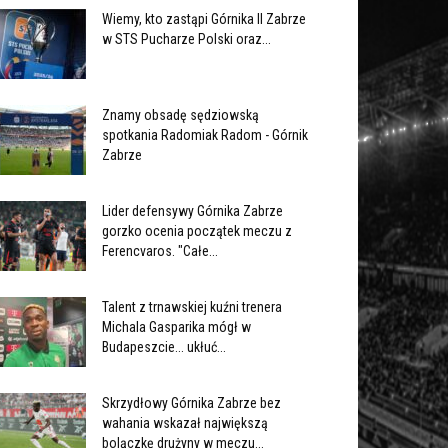
Wiemy, kto zastąpi Górnika II Zabrze
w STS Pucharze Polski oraz...
Znamy obsadę sędziowską
spotkania Radomiak Radom - Górnik
Zabrze
Lider defensywy Górnika Zabrze
gorzko ocenia początek meczu z
Ferencvaros. "Całe...
Talent z trnawskiej kuźni trenera
Michala Gasparika mógł w
Budapeszcie... ukłuć...
Skrzydłowy Górnika Zabrze bez
wahania wskazał największą
bolączkę drużyny w meczu...