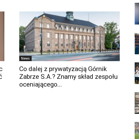
News
c
Co dalej z prywatyzacją Górnik
ć
Zabrze S.A.? Znamy skład zespołu
oceniającego...