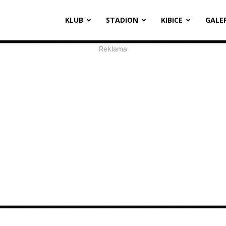
oosevelta
KLUB
STADION
KIBICE
GALE
1