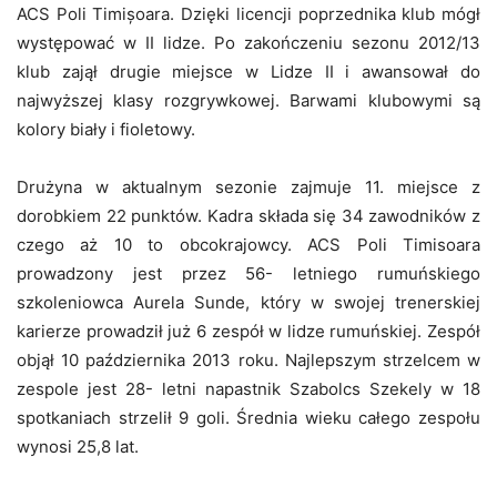
ACS Poli Timișoara. Dzięki licencji poprzednika klub mógł
występować w II lidze. Po zakończeniu sezonu 2012/13
klub zajął drugie miejsce w Lidze II i awansował do
najwyższej klasy rozgrywkowej. Barwami klubowymi są
kolory biały i fioletowy.
Drużyna w aktualnym sezonie zajmuje 11. miejsce z
dorobkiem 22 punktów. Kadra składa się 34 zawodników z
czego aż 10 to obcokrajowcy. ACS Poli Timisoara
prowadzony jest przez 56- letniego rumuńskiego
szkoleniowca Aurela Sunde, który w swojej trenerskiej
karierze prowadził już 6 zespół w lidze rumuńskiej. Zespół
objął 10 października 2013 roku. Najlepszym strzelcem w
zespole jest 28- letni napastnik Szabolcs Szekely w 18
spotkaniach strzelił 9 goli. Średnia wieku całego zespołu
wynosi 25,8 lat.