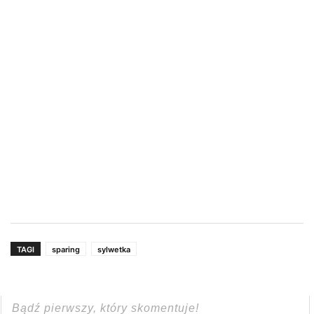
TAGI
sparing
sylwetka