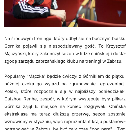
Na środowym treningu, który odbył się na bocznym boisku
Górnika pojawił się niespodziewany gość. To Krzysztof
Mączyński, który zakończył sezon w lidze chińskiej i dostał
zgodę zarządu zabrzańskiego klubu na treningi w Zabrzu.
Popularny "Mączka" będzie ćwiczył z Górnikiem do piątku,
później czeka go wyjazd na zgrupowanie reprezentacji
Polski, które rozpocznie się w najbliższy poniedziałek.
Guizhou Renhe, zespół, w którym występuje były piłkarz
Górnika zajął 6. miejsce na koniec rozgrywek. Chińska
ekstraklasa ma teraz dłuższą przerwę, sezon zostanie
wznowiony w styczniu, więc reprezentant kraju postanowił
potrenować w Zabrzu, by być cały czas "pod parą"... Tym