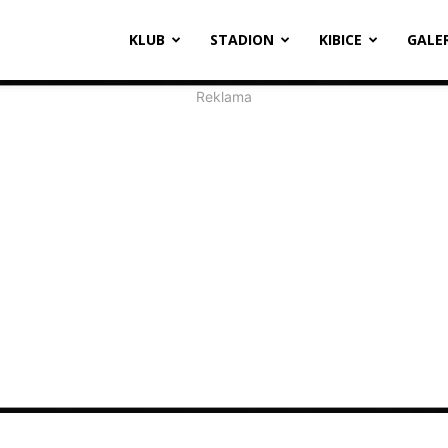
oosevelta
KLUB
STADION
KIBICE
GALE
1