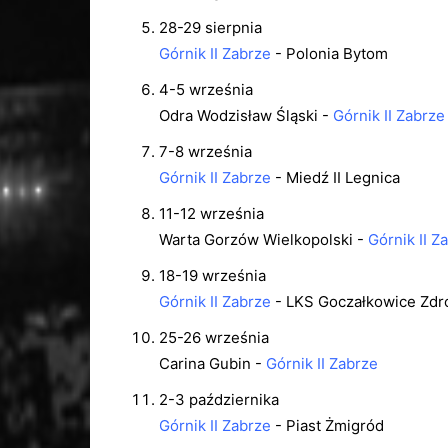
28-29 sierpnia
Górnik II Zabrze
- Polonia Bytom
4-5 września
Odra Wodzisław Śląski -
Górnik II Zabrze
7-8 września
Górnik II Zabrze
- Miedź II Legnica
11-12 września
Warta Gorzów Wielkopolski -
Górnik II Z
18-19 września
Górnik II Zabrze
- LKS Goczałkowice Zdr
25-26 września
Carina Gubin -
Górnik II Zabrze
2-3 października
Górnik II Zabrze
- Piast Żmigród