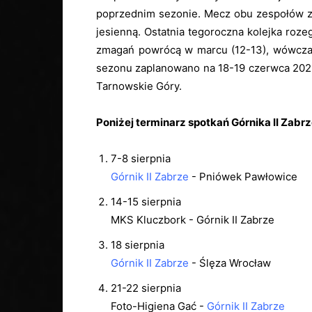
poprzednim sezonie. Mecz obu zespołów za
jesienną. Ostatnia tegoroczna kolejka rozeg
zmagań powrócą w marcu (12-13), wówczas
sezonu zaplanowano na 18-19 czerwca 2022
Tarnowskie Góry.
Poniżej terminarz spotkań Górnika II Zabrz
7-8 sierpnia
Górnik II Zabrze
- Pniówek Pawłowice
14-15 sierpnia
MKS Kluczbork - Górnik II Zabrze
18 sierpnia
Górnik II Zabrze
- Ślęza Wrocław
21-22 sierpnia
Foto-Higiena Gać -
Górnik II Zabrze