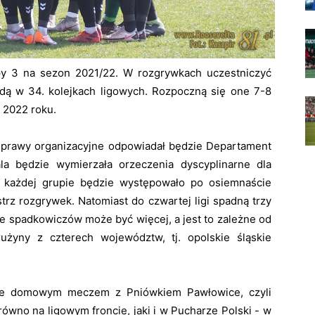
Grupy 3 na sezon 2021/22. W rozgrywkach uczestniczyć
dą w 34. kolejkach ligowych. Rozpoczną się one 7-8
 2022 roku.
sprawy organizacyjne odpowiadał będzie Departament
la będzie wymierzała orzeczenia dyscyplinarne dla
 każdej grupie będzie występowało po osiemnaście
strz rozgrywek. Natomiast do czwartej ligi spadną trzy
że spadkowiczów może być więcej, a jest to zależne od
użyny z czterech województw, tj. opolskie śląskie
uje domowym meczem z Pniówkiem Pawłowice, czyli
równo na ligowym froncie, jaki i w Pucharze Polski - w