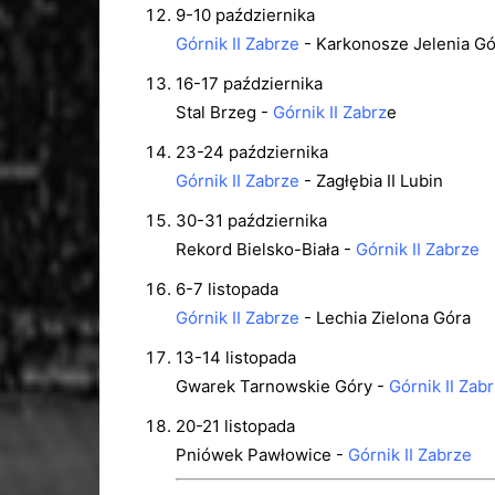
9-10 października
Górnik II Zabrze
- Karkonosze Jelenia Gó
16-17 października
Stal Brzeg -
Górnik II Zabrz
e
23-24 października
Górnik II Zabrze
- Zagłębia II Lubin
30-31 października
Rekord Bielsko-Biała -
Górnik II Zabrze
6-7 listopada
Górnik II Zabrze
- Lechia Zielona Góra
13-14 listopada
Gwarek Tarnowskie Góry -
Górnik II Zab
20-21 listopada
Pniówek Pawłowice -
Górnik II Zabrze