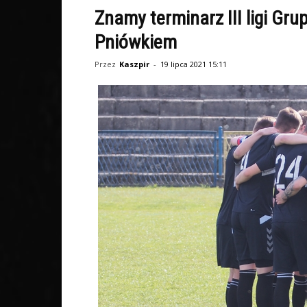
Znamy terminarz III ligi Gr
Pniówkiem
Przez
Kaszpir
-
19 lipca 2021 15:11