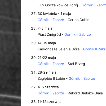
LKS Goczałkowice Zdrój -
Górnik II Zabr
30 kwietnia - 1 maja
Górnik II Zabrze
- Carina Gubin
7-8 maja
Piast Żmigród -
Górnik II Zabrze
14-15 maja
Karkonosze Jelenia Góra -
Górnik II Zab
21-22 maja
Górnik II Zabrze
- Stal Brzeg
28-29 maja
Zagłębie II Lubin -
Górnik II Zabrze
4-5 czerwca
Górnik II Zabrze
- Rekord Bielsko-Biała
11-12 czerwca