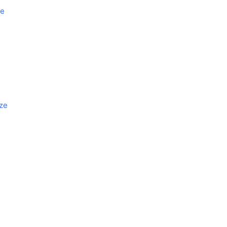
ze
rze