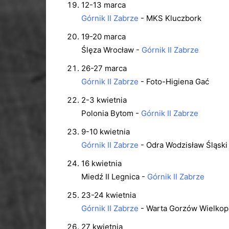
12-13 marca
Górnik II Zabrze
- MKS Kluczbork
19-20 marca
Ślęza Wrocław -
Górnik II Zabrze
26-27 marca
Górnik II Zabrze
- Foto-Higiena Gać
2-3 kwietnia
Polonia Bytom -
Górnik II Zabrze
9-10 kwietnia
Górnik II Zabrze
- Odra Wodzisław Śląski
16 kwietnia
Miedź II Legnica -
Górnik II Zabrze
23-24 kwietnia
Górnik II Zabrze
- Warta Gorzów Wielkop
27 kwietnia