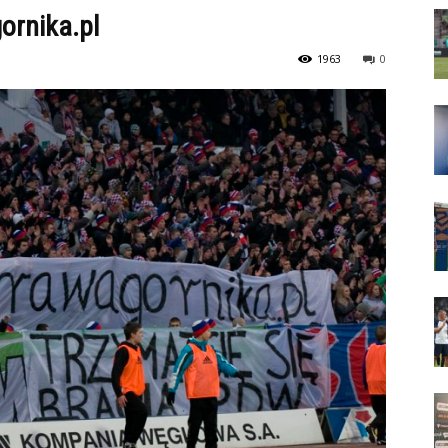
ornika.pl
1963
0