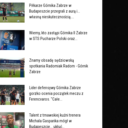
Piłkarze Górnika Zabrze w
Budapeszcie przegrali z aurą i...
własną nieskutecznością....
Wiemy, kto zastąpi Górnika II Zabrze
w STS Pucharze Polski oraz...
Znamy obsadę sędziowską
spotkania Radomiak Radom - Górnik
Zabrze
Lider defensywy Górnika Zabrze
gorzko ocenia początek meczu z
Ferencvaros. "Całe...
Talent z trnawskiej kuźni trenera
Michala Gasparika mógł w
Budapeszcie... ukłuć...