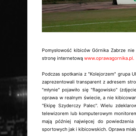
Pomysłowość kibiców Górnika Zabrze nie
stronę internetową
www.oprawagornika.pl.
Podczas spotkania z "Kolejorzem" grupa U
zaprezentowali transparent z adresem str
"młynie" pojawiło się "flagowisko" (zdjęci
oprawa w realnym świecie, a nie kibicowa
''Ekipę Szyderczy Palec''. Wielu zdekla
telewizorem lub komputerowym monitorem,
mają później najwięcej do powiedzenia
sportowych jak i kibicowskich. Oprawa miał