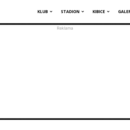
oosevelta
KLUB
STADION
KIBICE
GALE
1