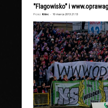
"Flagowisko" i www.oprawag
Przez
Kibic
-
10 marca 2013 21:13