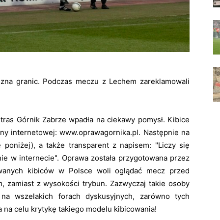
 zna granic. Podczas meczu z Lechem zareklamowali
ltras Górnik Zabrze wpadła na ciekawy pomysł. Kibice
ony internetowej: www.oprawagornika.pl. Następnie na
e poniżej), a także transparent z napisem: "Liczy się
nie w internecie". Oprawa została przygotowana przez
rowanych kibiców w Polsce woli oglądać mecz przed
 zamiast z wysokości trybun. Zazwyczaj takie osoby
 na wszelakich forach dyskusyjnych, zarówno tych
a na celu krytykę takiego modelu kibicowania!