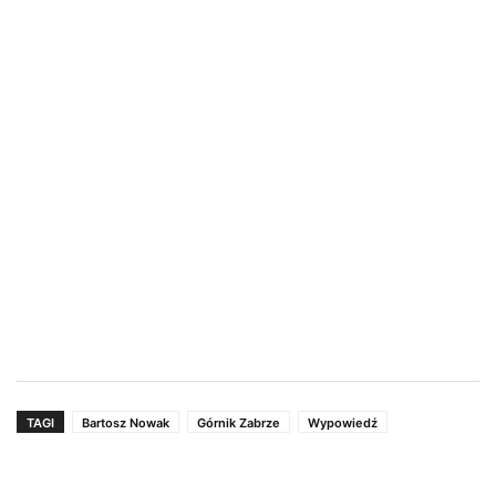
TAGI
Bartosz Nowak
Górnik Zabrze
Wypowiedź