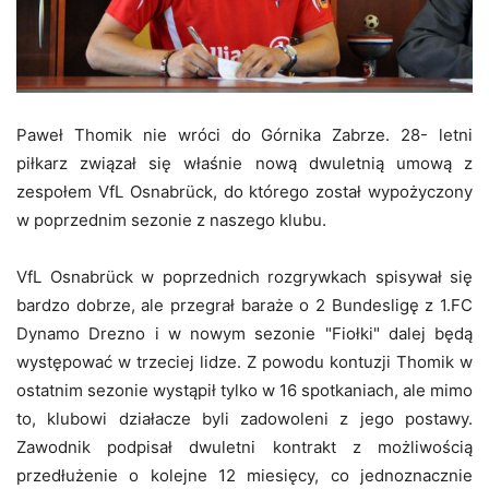
Paweł Thomik nie wróci do Górnika Zabrze. 28- letni
piłkarz związał się właśnie nową dwuletnią umową z
zespołem VfL Osnabrück, do którego został wypożyczony
w poprzednim sezonie z naszego klubu.
VfL Osnabrück w poprzednich rozgrywkach spisywał się
bardzo dobrze, ale przegrał baraże o 2 Bundesligę z 1.FC
Dynamo Drezno i w nowym sezonie "Fiołki" dalej będą
występować w trzeciej lidze. Z powodu kontuzji Thomik w
ostatnim sezonie wystąpił tylko w 16 spotkaniach, ale mimo
to, klubowi działacze byli zadowoleni z jego postawy.
Zawodnik podpisał dwuletni kontrakt z możliwością
przedłużenie o kolejne 12 miesięcy, co jednoznacznie