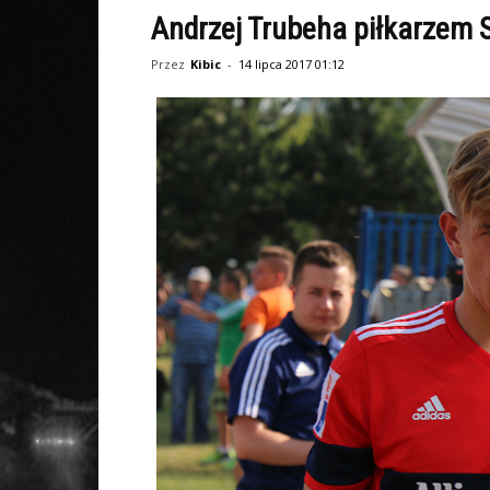
Andrzej Trubeha piłkarzem S
Przez
Kibic
-
14 lipca 2017 01:12