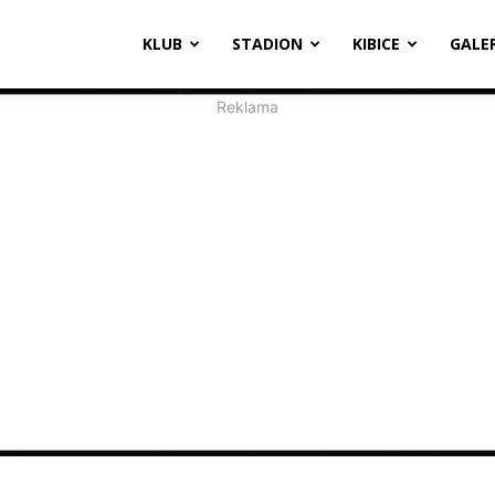
oosevelta
KLUB
STADION
KIBICE
GALE
1