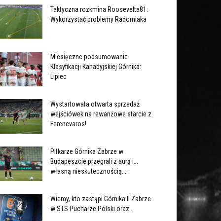
Taktyczna rozkmina Roosevelta81:
Wykorzystać problemy Radomiaka
Miesięczne podsumowanie
Klasyfikacji Kanadyjskiej Górnika:
Lipiec
Wystartowała otwarta sprzedaż
wejściówek na rewanżowe starcie z
Ferencvaros!
Piłkarze Górnika Zabrze w
Budapeszcie przegrali z aurą i...
własną nieskutecznością....
Wiemy, kto zastąpi Górnika II Zabrze
w STS Pucharze Polski oraz...