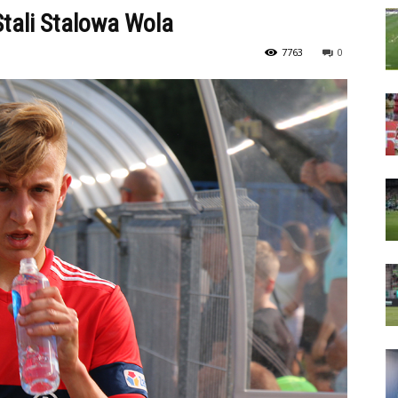
tali Stalowa Wola
7763
0