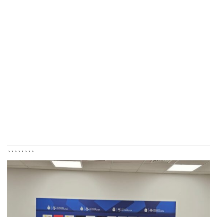
````````