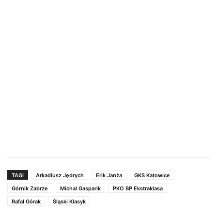
TAGI
Arkadiusz Jędrych
Erik Janża
GKS Katowice
Górnik Zabrze
Michal Gasparik
PKO BP Ekstraklasa
Rafał Górak
Śląski Klasyk