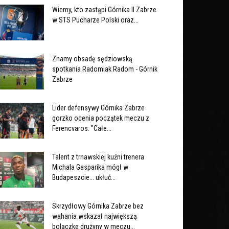
Wiemy, kto zastąpi Górnika II Zabrze
w STS Pucharze Polski oraz...
Znamy obsadę sędziowską
spotkania Radomiak Radom - Górnik
Zabrze
Lider defensywy Górnika Zabrze
gorzko ocenia początek meczu z
Ferencvaros. "Całe...
Talent z trnawskiej kuźni trenera
Michala Gasparika mógł w
Budapeszcie... ukłuć...
Skrzydłowy Górnika Zabrze bez
wahania wskazał największą
bolączkę drużyny w meczu...