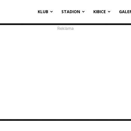
oosevelta
KLUB
STADION
KIBICE
GALE
1