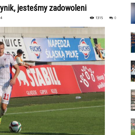
ynik, jesteśmy zadowoleni
34
1315
0